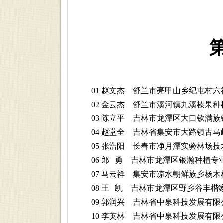
01 赵文杰 舒兰市亮甲山乡纪屯村六
02 金云杰 舒兰市溪河镇九溪榛果种
03 陈立平 吉林市龙潭区大口钦满族
04 赵堂全 吉林省集安市大路镇古马
05 张浩阳 长春市净月潭实验林场技
06 郎 勇 吉林市龙潭区银瀚种植专
07 马云祥 集安市凉水朝鲜族乡杨木
08 王 凯 吉林市龙潭区野乡谷丰楷
09 郭润兴 吉林省中泉科技发展有限
10 李英林 吉林省中泉科技发展有限