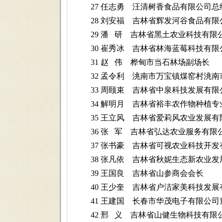
27 任志勇 汪清树香食品有限公司总
28 刘安福 吉林省辉发河谷食品有限
29 潘 研 吉林省黑土农业科技有限
30 崔秀冰 吉林省林海蓝莓科技有限
31 赵 伟 桦甸市当石林场副场长
32 孟令利 洮南市万宝镇煤窑村洮南
33 周颐束 吉林省中泉科技发展有限
34 解明月 吉林省裕丰农作物种植专
35 王立风 吉林省爱莉风农业发展有
36 张 军 吉林省弘达农业服务有限
37 张书豪 吉林省可视农业科技开发
38 张凡依 吉林省秋妮生态新农业发
39 王国良 吉林省山参商会会长
40 王少奎 吉林省户洁家美科技发展
41 王建国 长春市华茂电子有限公司
42 邢 义 吉林省山健生物科技有限