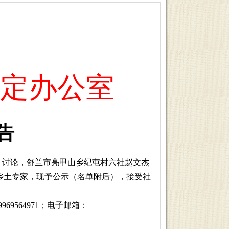
定办公室
告
议、讨论，舒兰市亮甲山乡纪屯村六社赵文杰
乡土专家，现予公示（名单附后），接受社
69564971；电子邮箱：