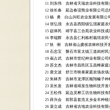
11 刘东伟 吉林省天瑞农业科技有限
12 徐长春 延边春谊熊业有限公司总
13 杨 勇 白山兴旺农业发展有限公
14 张弘强 永吉县西阳镇弘强家庭农
15 赵体民 靖宇县三合苑农业科技成
16 李端辉 永吉县仁利栋村栽培农民
17 狄 俐 吉林省山虞侯农林科技开
18 石忠宝 磐石市富太镇三道岗村民
19 崔占武 吉林市世纪种业有限公司
20 苏文杰 吉林市昌邑区玉昌蜂家庭
21 唐文波 舒兰市映泰家庭农场农场
22 朱林齐 吉林市龙潭区顺翔榛子种
23 吴长发 吉林省靖发生物科技开发
24 王松伟 延边灵桦工坊生物科技有
25 薛兴会 前郭县套浩太乡金丰种植
26 裴立成 吉林省吉地农业科技有限