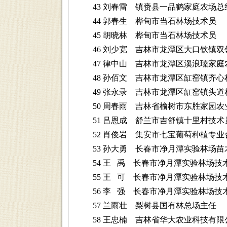
43 刘春雷 镇赉县一品鹤家庭农场总
44 郭春生 桦甸市当石林场技术员
45 胡晓林 桦甸市当石林场技术员
46 刘少宽 吉林市龙潭区大口钦镇双
47 律中山 吉林市龙潭区溪浪瑧家庭
48 孙佰文 吉林市龙潭区缸窑镇齐心
49 张永录 吉林市龙潭区缸窑镇头道
50 周春雨 吉林省榆树市东胜家园农
51 吕恩成 舒兰市吉舒镇十里村技术
52 肖俊岩 集安市七宝葡萄种植专业
53 孙大勇 长春市净月潭实验林场苗
54 王 禹 长春市净月潭实验林场技
55 王 可 长春市净月潭实验林场技
56 李 强 长春市净月潭实验林场技
57 兰雨壮 梨树县国有林总场主任
58 王忠楠 吉林省华大农业科技有限